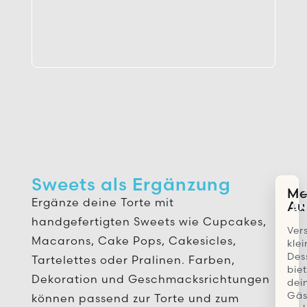
Sweets als Ergänzung
Me
Ergänze deine Torte mit
Au
EN
handgefertigten Sweets wie Cupcakes,
Ver
Macarons, Cake Pops, Cakesicles,
klei
Des
Tartelettes oder Pralinen. Farben,
bie
Dekoration und Geschmacksrichtungen
dei
Gäs
können passend zur Torte und zum