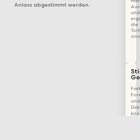
meh
Anlass abgestimmt werden.
Aus
und
erg
die
Tor
sinn
St
Ge
Far
For
und
Dek
kön
pas
zur
Tor
und