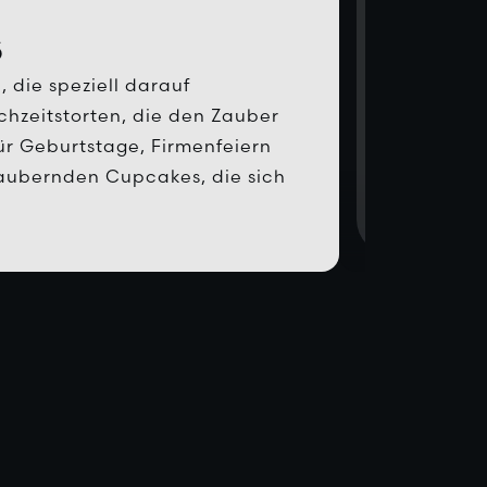
s
 die speziell darauf
chzeitstorten, die den Zauber
für Geburtstage, Firmenfeiern
ezaubernden Cupcakes, die sich