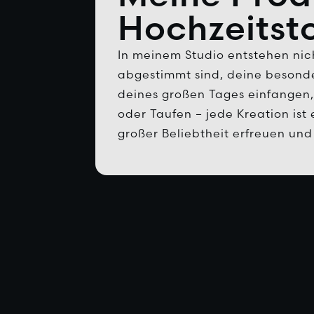
Hochzeitst
In meinem Studio entstehen nich
abgestimmt sind, deine besonde
deines großen Tages einfangen, 
oder Taufen – jede Kreation ist
großer Beliebtheit erfreuen und