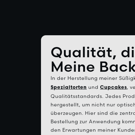
Qualität, d
Meine Back
In der Herstellung meiner Süßig
und
, v
Spezialtorten
Cupcakes
Qualitätsstandards. Jedes Produ
hergestellt, um nicht nur optis
überzeugen. Hier sind die zentra
Bestellung zur Anwendung komme
den Erwartungen meiner Kunden