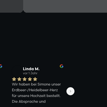
Linda M.
Celine H
vor 1 Jahr
vor 1 Jahr
Wir haben bei Simone unser 
Wir haben unsere 2-
Erdbeer-/Heidelbeer-Herz 
Hochzeitstorte bei 
für unsere Hochzeit bestellt. 
bestellt.
Die Absprache und 