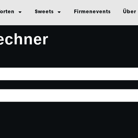
Torten
Sweets
Firmenevents
Über
echner